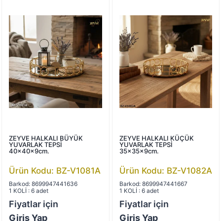
ZEYVE HALKALI BÜYÜK
ZEYVE HALKALI KÜÇÜK
YUVARLAK TEPSİ
YUVARLAK TEPSİ
40x40x9cm.
35x35x9cm.
Ürün Kodu: BZ-V1081A
Ürün Kodu: BZ-V1082A
Barkod: 8699947441636
Barkod: 8699947441667
1 KOLİ : 6 adet
1 KOLİ : 6 adet
Fiyatlar için
Fiyatlar için
Giriş Yap
Giriş Yap