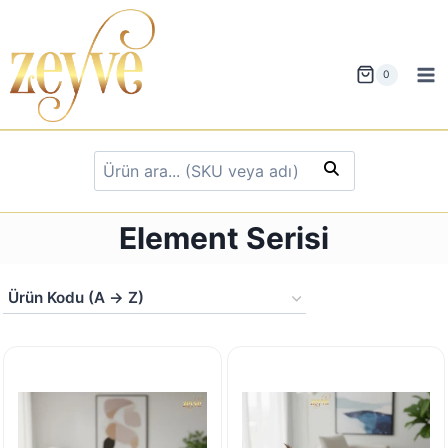
Skip
to
content
0
Element Serisi