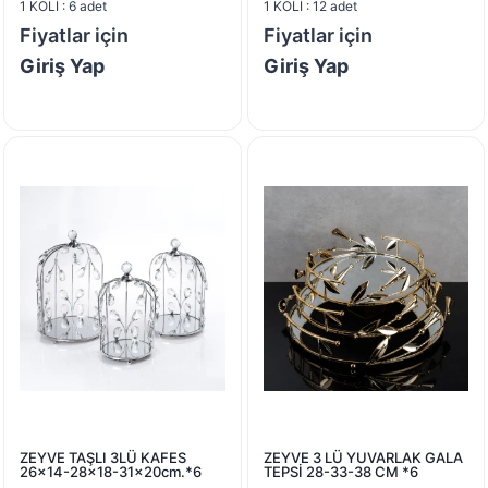
1 KOLİ : 6 adet
1 KOLİ : 12 adet
Fiyatlar için
Fiyatlar için
Giriş Yap
Giriş Yap
ZEYVE TAŞLI 3LÜ KAFES
ZEYVE 3 LÜ YUVARLAK GALA
26×14-28×18-31x20cm.*6
TEPSİ 28-33-38 CM *6