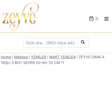
Skip
to
content
0
Home
/
Mağaza
/
YENİLER
/
MART YENİLER
/
ZEYVE DAMLA
TAŞLI 3 BOY SEHPA 50-60-70 CM *1