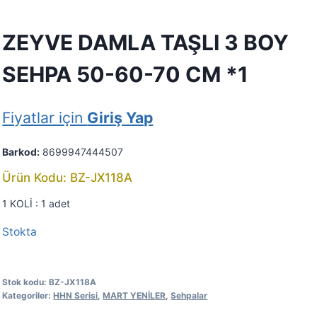
ZEYVE DAMLA TAŞLI 3 BOY
SEHPA 50-60-70 CM *1
Fiyatlar için
Giriş Yap
Barkod:
8699947444507
Ürün Kodu: BZ-JX118A
1 KOLİ : 1 adet
Stokta
Stok kodu:
BZ-JX118A
Kategoriler:
HHN Serisi
,
MART YENİLER
,
Sehpalar