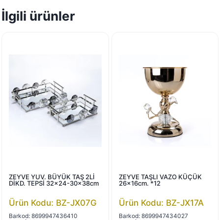
İlgili ürünler
ZEYVE YUV. BÜYÜK TAŞ 2Lİ
ZEYVE TAŞLI VAZO KÜÇÜK
DİKD. TEPSİ 32×24-30x38cm
26x16cm. *12
Ürün Kodu: BZ-JX07G
Ürün Kodu: BZ-JX17A
Barkod: 8699947436410
Barkod: 8699947434027