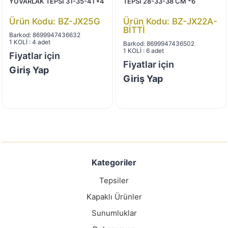
YUVARLAK TEPSİ 31-35-41 *4
TEPSİ 28-33-38 CM *6
Ürün Kodu: BZ-JX25G
Ürün Kodu: BZ-JX22A-
BİTTİ
Barkod: 8699947436632
1 KOLİ : 4 adet
Barkod: 8699947436502
1 KOLİ : 6 adet
Fiyatlar için
Fiyatlar için
Giriş Yap
Giriş Yap
Kategoriler
Tepsiler
Kapaklı Ürünler
Sunumluklar