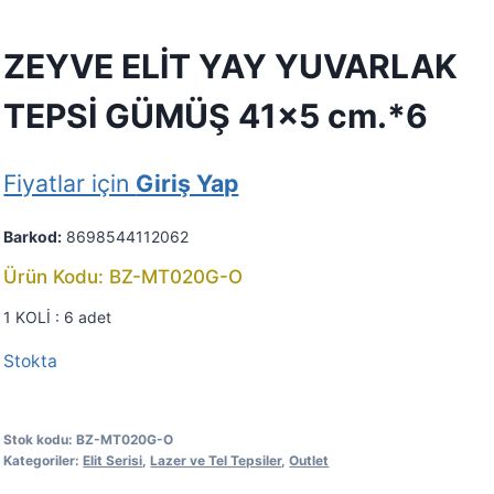
ZEYVE ELİT YAY YUVARLAK
TEPSİ GÜMÜŞ 41×5 cm.*6
Fiyatlar için
Giriş Yap
Barkod:
8698544112062
Ürün Kodu: BZ-MT020G-O
1 KOLİ : 6 adet
Stokta
Stok kodu:
BZ-MT020G-O
Kategoriler:
Elit Serisi
,
Lazer ve Tel Tepsiler
,
Outlet