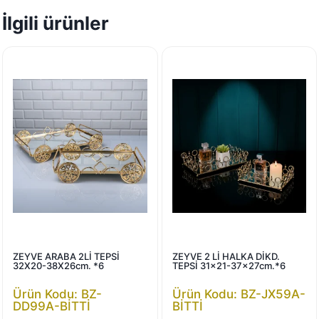
İlgili ürünler
ZEYVE ARABA 2Lİ TEPSİ
ZEYVE 2 Lİ HALKA DİKD.
32X20-38X26cm. *6
TEPSİ 31×21-37x27cm.*6
Ürün Kodu: BZ-
Ürün Kodu: BZ-JX59A-
DD99A-BİTTİ
BİTTİ